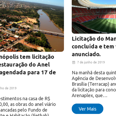
Licitação do Ma
concluída e tem
anunciado.
ópolis tem licitação
7 de junho de 2019
estauração do Anel
 agendada para 17 de
Na manhã desta quinta
Agência de Desenvol
Brasília (Terracap) a
nho de 2019
da licitação para con
Arenaplex, que…
stimentos na casa de R$
,00, as obras do anel viário
Ver Mais
bancadas pelo Fundo de
te e Habitação (Fethab)….