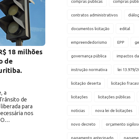
compras publicas
compras públi
contratos administrativos
diálo
documentos licitação
edital
empreendedorismo
EPP
ge
R$ 18 milhões
governança pública
impactos d
o de
ritiba.
instrução normativa
lei 13.979/2
licitação deserta
licitação fraca
, a
licitações
licitações públicas
Trânsito de
 liberada para
noticias
nova lei de licitações
ecessária nos
. O…
novo decreto
orçamento sigilos
pagamento antecipado
pagamen