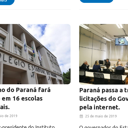
o do Paraná fará
Paraná passa a t
 em 16 escolas
licitações do Go
ais.
pela internet.
io de 2019
25 de maio de 2019
r-presidente do Instituto
O governador do Est