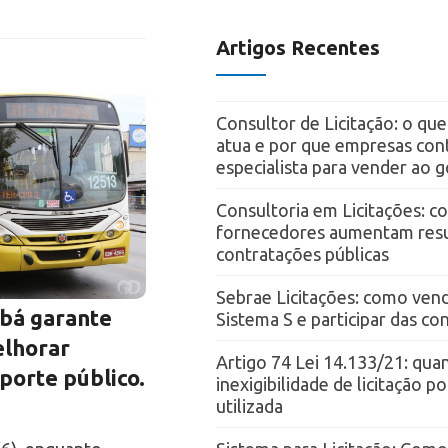
Artigos Recentes
Consultor de Licitação: o qu
atua e por que empresas con
especialista para vender ao 
Consultoria em Licitações: 
fornecedores aumentam resu
contratações públicas
Sebrae Licitações: como vend
abá garante
Sistema S e participar das c
elhorar
Artigo 74 Lei 14.133/21: qua
porte público.
inexigibilidade de licitação p
utilizada