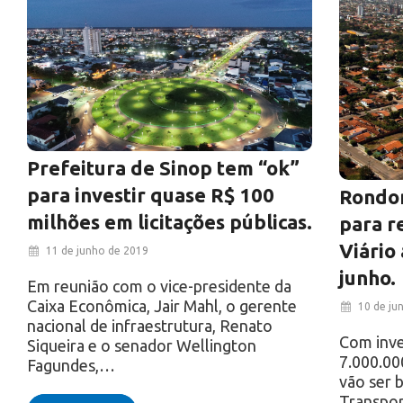
Prefeitura de Sinop tem “ok”
para investir quase R$ 100
Rondon
milhões em licitações públicas.
para r
Viário
11 de junho de 2019
junho.
Em reunião com o vice-presidente da
Caixa Econômica, Jair Mahl, o gerente
10 de ju
nacional de infraestrutura, Renato
Com inve
Siqueira e o senador Wellington
7.000.000
Fagundes,…
vão ser 
Transpor