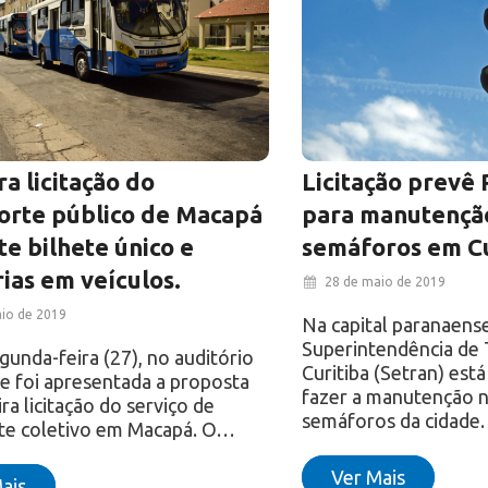
Licitação prevê 
ra licitação do
para manutençã
orte público de Macapá
semáforos em Cu
e bilhete único e
ias em veículos.
28 de maio de 2019
io de 2019
Na capital paranaense
Superintendência de 
gunda-feira (27), no auditório
Curitiba (Setran) está
e foi apresentada a proposta
fazer a manutenção n
ra licitação do serviço de
semáforos da cidade
te coletivo em Macapá. O…
Ver Mais
ais