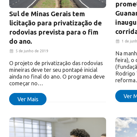
promet
Guanan
Sul de Minas Gerais tem
inaugu
licitação para privatização de
corrid
rodovias prevista para o fim
do ano.
1 de jun
5 de junho de 2019
Na manhã
feira), o
O projeto de privatização das rodovias
(Fundaçã
mineiras deve ter seu pontapé inicial
Rodrigo 
ainda no final do ano. O programa deve
reform
começar no…
Ver M
Ver Mais