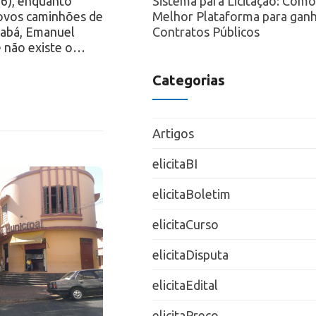
Sistema para Licitação: Como
(6), enquanto
Melhor Plataforma para ganh
ovos caminhões de
Contratos Públicos
uiabá, Emanuel
e não existe o…
Categorias
Artigos
elicitaBI
elicitaBoletim
elicitaCurso
elicitaDisputa
elicitaEdital
elicitaPreço