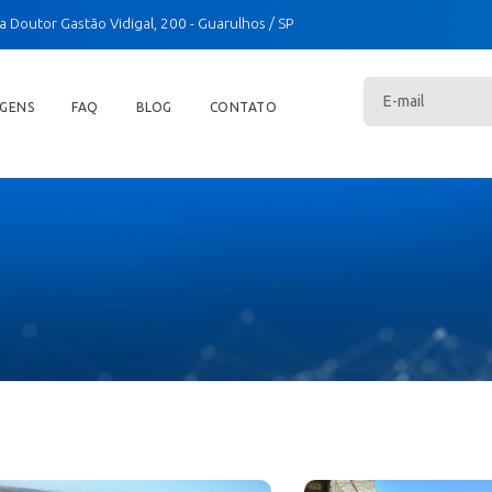
a Doutor Gastão Vidigal, 200
- Guarulhos / SP
GENS
FAQ
BLOG
CONTATO