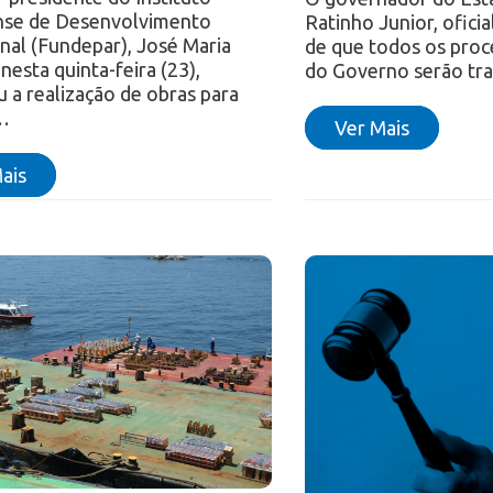
nse de Desenvolvimento
Ratinho Junior, ofici
nal (Fundepar), José Maria
de que todos os proce
 nesta quinta-feira (23),
do Governo serão tr
u a realização de obras para
…
Ver Mais
ais