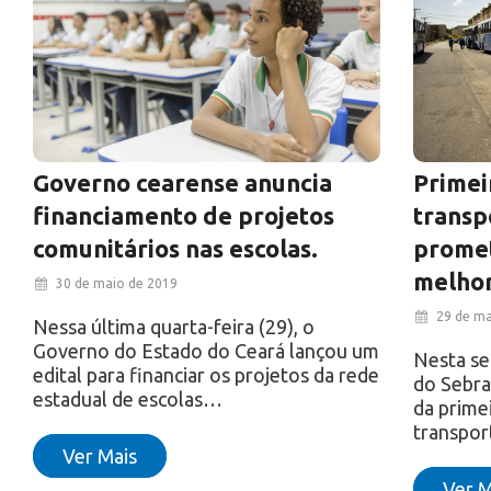
Governo cearense anuncia
Primei
financiamento de projetos
transp
comunitários nas escolas.
promet
melhor
30 de maio de 2019
29 de ma
Nessa última quarta-feira (29), o
Governo do Estado do Ceará lançou um
Nesta se
edital para financiar os projetos da rede
do Sebra
estadual de escolas…
da primei
transpor
Ver Mais
Ver M