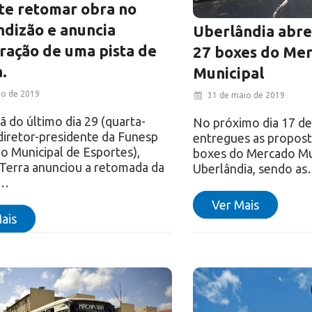
e retomar obra no
dizão e anuncia
Uberlândia abre 
ração de uma pista de
27 boxes do Me
a.
Municipal
ho de 2019
31 de maio de 2019
 do último dia 29 (quarta-
No próximo dia 17 de
 diretor-presidente da Funesp
entregues as propost
o Municipal de Esportes),
boxes do Mercado Mu
Terra anunciou a retomada da
Uberlândia, sendo a
a…
Ver Mais
ais