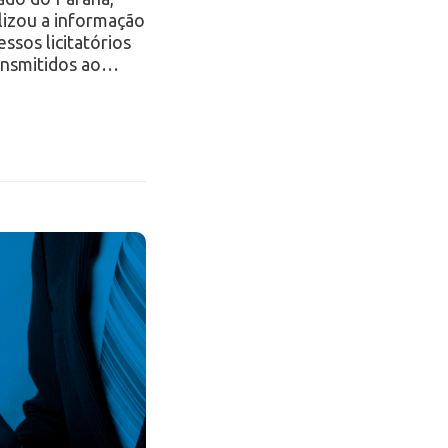
alizou a informação
ssos licitatórios
ansmitidos ao…