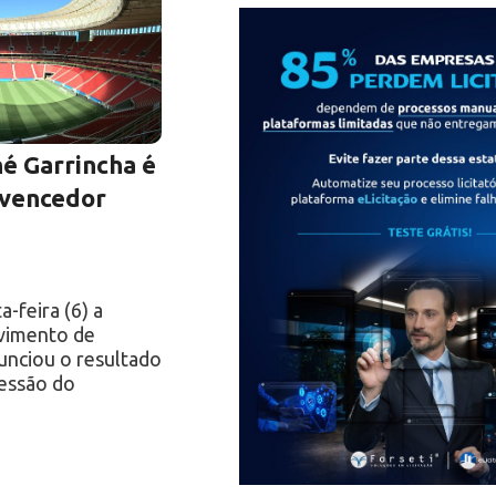
né Garrincha é
 vencedor
-feira (6) a
vimento de
nunciou o resultado
cessão do