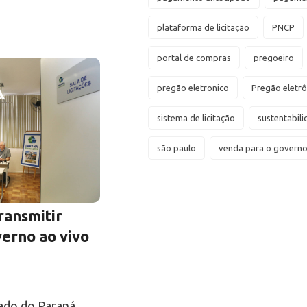
plataforma de licitação
PNCP
portal de compras
pregoeiro
pregão eletronico
Pregão eletrô
sistema de licitação
sustentabil
são paulo
venda para o govern
ransmitir
verno ao vivo
ado do Paraná,