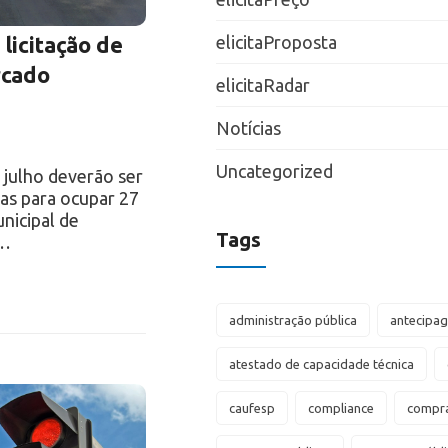
elicitaProposta
licitação de
rcado
elicitaRadar
Notícias
Uncategorized
 julho deverão ser
as para ocupar 27
nicipal de
Tags
s…
administração pública
antecipa
atestado de capacidade técnica
caufesp
compliance
compra