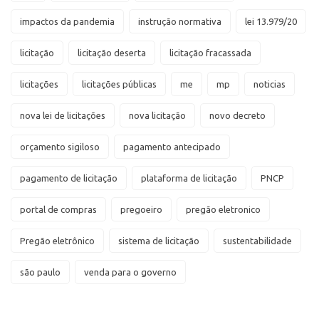
impactos da pandemia
instrução normativa
lei 13.979/20
licitação
licitação deserta
licitação fracassada
licitações
licitações públicas
me
mp
noticias
nova lei de licitações
nova licitação
novo decreto
orçamento sigiloso
pagamento antecipado
pagamento de licitação
plataforma de licitação
PNCP
portal de compras
pregoeiro
pregão eletronico
Pregão eletrônico
sistema de licitação
sustentabilidade
são paulo
venda para o governo