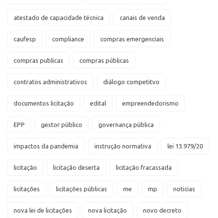
atestado de capacidade técnica
canais de venda
caufesp
compliance
compras emergenciais
compras publicas
compras públicas
contratos administrativos
diálogo competitvo
documentos licitação
edital
empreendedorismo
EPP
gestor público
governança pública
impactos da pandemia
instrução normativa
lei 13.979/20
licitação
licitação deserta
licitação fracassada
licitações
licitações públicas
me
mp
noticias
nova lei de licitações
nova licitação
novo decreto