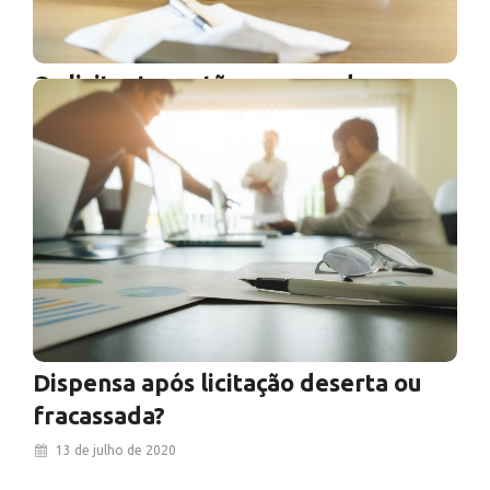
Os licitantes estão preparados para
vender para o Governo?
6 de agosto de 2020
Existe uma grande evolução no perfil do
licitante, que é percebido por qualquer
profissional que trabalha com licitações públicas
até mesmo antes…
Ver Mais
Dispensa após licitação deserta ou
fracassada?
13 de julho de 2020