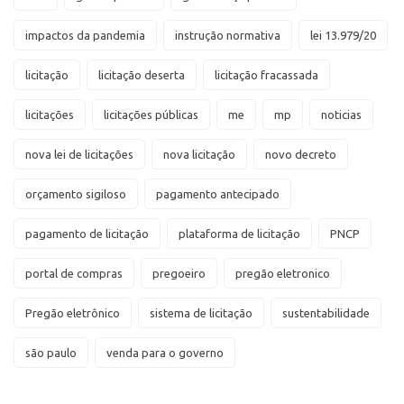
impactos da pandemia
instrução normativa
lei 13.979/20
licitação
licitação deserta
licitação fracassada
licitações
licitações públicas
me
mp
noticias
nova lei de licitações
nova licitação
novo decreto
orçamento sigiloso
pagamento antecipado
pagamento de licitação
plataforma de licitação
PNCP
portal de compras
pregoeiro
pregão eletronico
Pregão eletrônico
sistema de licitação
sustentabilidade
são paulo
venda para o governo