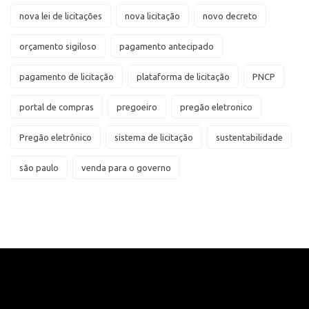
nova lei de licitações
nova licitação
novo decreto
orçamento sigiloso
pagamento antecipado
pagamento de licitação
plataforma de licitação
PNCP
portal de compras
pregoeiro
pregão eletronico
Pregão eletrônico
sistema de licitação
sustentabilidade
são paulo
venda para o governo