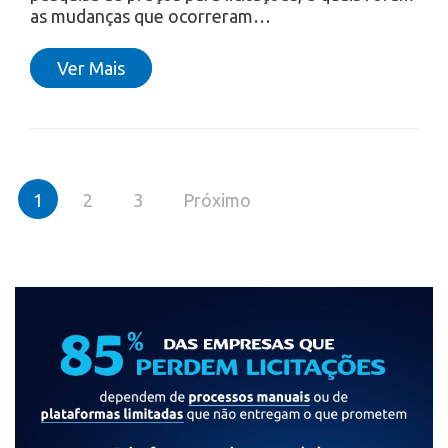
as mudanças que ocorreram…
Ver Mais
Paginação
1
2
3
Próximo
de
posts