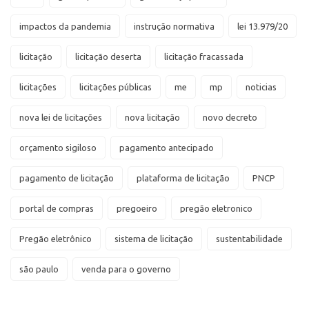
impactos da pandemia
instrução normativa
lei 13.979/20
licitação
licitação deserta
licitação fracassada
licitações
licitações públicas
me
mp
noticias
nova lei de licitações
nova licitação
novo decreto
orçamento sigiloso
pagamento antecipado
pagamento de licitação
plataforma de licitação
PNCP
portal de compras
pregoeiro
pregão eletronico
Pregão eletrônico
sistema de licitação
sustentabilidade
são paulo
venda para o governo