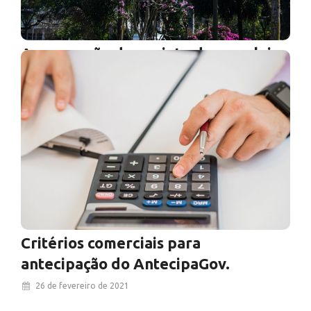
A aprovação do projeto da nova lei
de licitações: o início do futuro
11 de março de 2021
Artigo escrito por Renato Fenili. Acordamos,
hoje, com o projeto da nova lei de licitações e
contratos tendo alcançado sua fase derradeira…
Ver Mais
Critérios comerciais para
antecipação do AntecipaGov.
26 de fevereiro de 2021