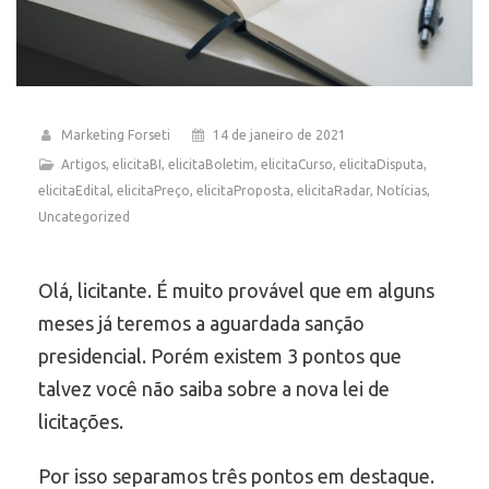
Marketing Forseti
14 de janeiro de 2021
Artigos
,
elicitaBI
,
elicitaBoletim
,
elicitaCurso
,
elicitaDisputa
,
elicitaEdital
,
elicitaPreço
,
elicitaProposta
,
elicitaRadar
,
Notícias
,
Uncategorized
Olá, licitante. É muito provável que em alguns
meses já teremos a aguardada sanção
presidencial. Porém existem 3 pontos que
talvez você não saiba sobre a nova lei de
licitações.
Por isso separamos três pontos em destaque.