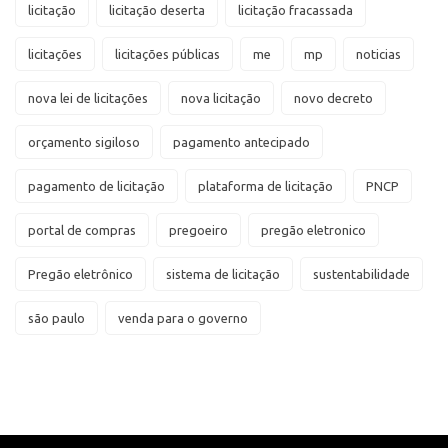
licitação
licitação deserta
licitação fracassada
licitações
licitações públicas
me
mp
noticias
nova lei de licitações
nova licitação
novo decreto
orçamento sigiloso
pagamento antecipado
pagamento de licitação
plataforma de licitação
PNCP
portal de compras
pregoeiro
pregão eletronico
Pregão eletrônico
sistema de licitação
sustentabilidade
são paulo
venda para o governo