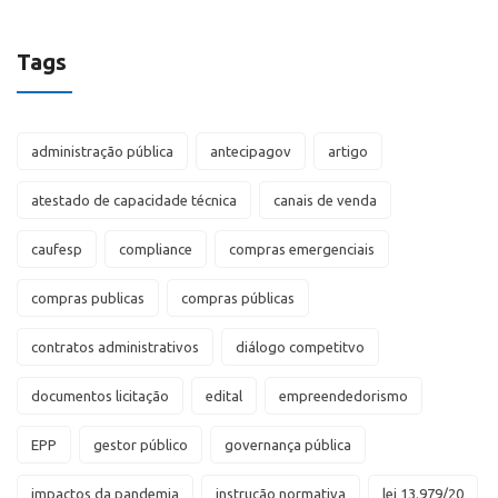
Tags
administração pública
antecipagov
artigo
atestado de capacidade técnica
canais de venda
caufesp
compliance
compras emergenciais
compras publicas
compras públicas
contratos administrativos
diálogo competitvo
documentos licitação
edital
empreendedorismo
EPP
gestor público
governança pública
impactos da pandemia
instrução normativa
lei 13.979/20