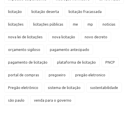
licitação
licitação deserta
licitação fracassada
licitações
licitações públicas
me
mp
noticias
nova lei de licitações
nova licitação
novo decreto
orçamento sigiloso
pagamento antecipado
pagamento de licitação
plataforma de licitação
PNCP
portal de compras
pregoeiro
pregão eletronico
Pregão eletrônico
sistema de licitação
sustentabilidade
são paulo
venda para o governo