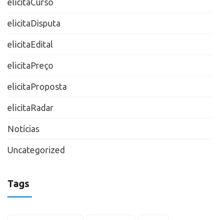
elicitaCurso
elicitaDisputa
elicitaEdital
elicitaPreço
elicitaProposta
elicitaRadar
Notícias
Uncategorized
Tags