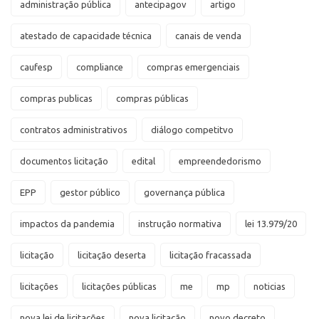
administração pública
antecipagov
artigo
atestado de capacidade técnica
canais de venda
caufesp
compliance
compras emergenciais
compras publicas
compras públicas
contratos administrativos
diálogo competitvo
documentos licitação
edital
empreendedorismo
EPP
gestor público
governança pública
impactos da pandemia
instrução normativa
lei 13.979/20
licitação
licitação deserta
licitação fracassada
licitações
licitações públicas
me
mp
noticias
nova lei de licitações
nova licitação
novo decreto