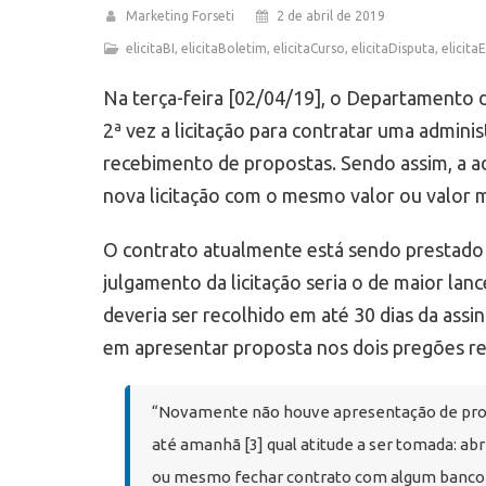
Marketing Forseti
2 de abril de 2019
elicitaBI
,
elicitaBoletim
,
elicitaCurso
,
elicitaDisputa
,
elicitaE
Na terça-feira [02/04/19], o Departamento 
2ª vez a licitação para contratar uma admin
recebimento de propostas. Sendo assim, a adm
nova licitação com o mesmo valor ou valor
O contrato atualmente está sendo prestado p
julgamento da licitação seria o de maior lan
deveria ser recolhido em até 30 dias da ass
em apresentar proposta nos dois pregões re
“Novamente não houve apresentação de propos
até amanhã [3] qual atitude a ser tomada: ab
ou mesmo fechar contrato com algum banco p