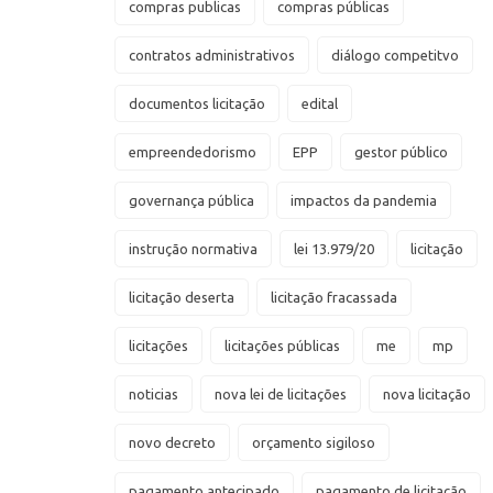
compras publicas
compras públicas
contratos administrativos
diálogo competitvo
documentos licitação
edital
empreendedorismo
EPP
gestor público
governança pública
impactos da pandemia
instrução normativa
lei 13.979/20
licitação
licitação deserta
licitação fracassada
licitações
licitações públicas
me
mp
noticias
nova lei de licitações
nova licitação
novo decreto
orçamento sigiloso
pagamento antecipado
pagamento de licitação