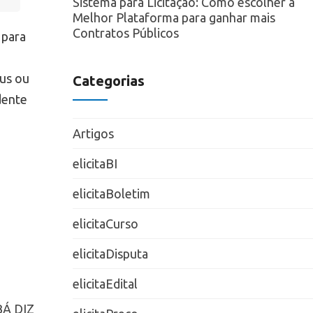
Sistema para Licitação: Como escolher a
Melhor Plataforma para ganhar mais
Contratos Públicos
 para
nus ou
Categorias
dente
Artigos
elicitaBI
elicitaBoletim
elicitaCurso
elicitaDisputa
elicitaEdital
Á DIZ