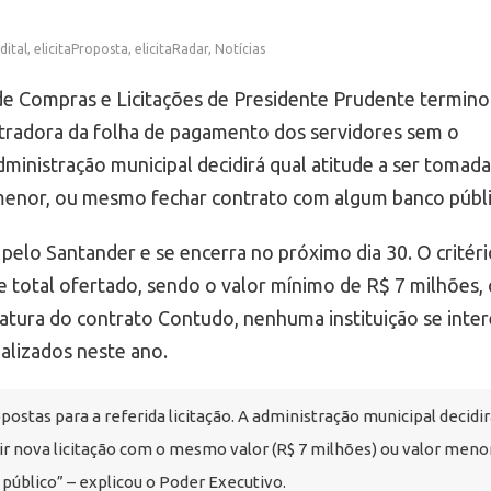
dital
,
elicitaProposta
,
elicitaRadar
,
Notícias
de Compras e Licitações de Presidente Prudente termino
istradora da folha de pagamento dos servidores sem o
inistração municipal decidirá qual atitude a ser tomada:
 menor, ou mesmo fechar contrato com algum banco públi
elo Santander e se encerra no próximo dia 30. O critéri
ce total ofertado, sendo o valor mínimo de R$ 7 milhões, 
inatura do contrato Contudo, nenhuma instituição se inte
alizados neste ano.
tas para a referida licitação. A administração municipal decidir
rir nova licitação com o mesmo valor (R$ 7 milhões) ou valor menor
úblico” – explicou o Poder Executivo.