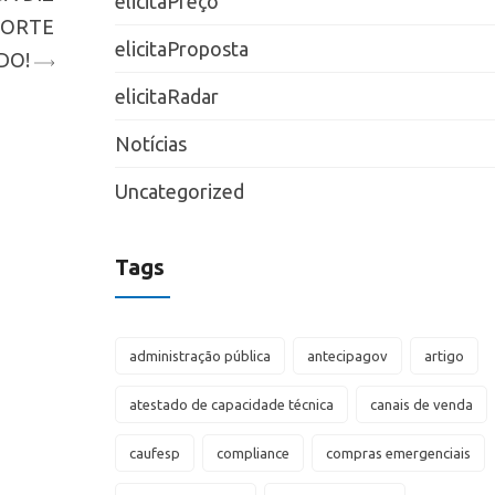
elicitaPreço
PORTE
elicitaProposta
DO!
elicitaRadar
Notícias
Uncategorized
Tags
administração pública
antecipagov
artigo
atestado de capacidade técnica
canais de venda
caufesp
compliance
compras emergenciais