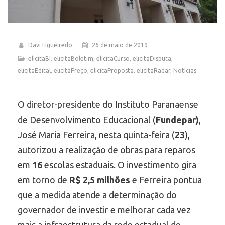
Davi Figueiredo
26 de maio de 2019
elicitaBI
,
elicitaBoletim
,
elicitaCurso
,
elicitaDisputa
,
elicitaEdital
,
elicitaPreço
,
elicitaProposta
,
elicitaRadar
,
Notícias
O diretor-presidente do Instituto Paranaense
de Desenvolvimento Educacional (
Fundepar)
,
José Maria Ferreira, nesta quinta-feira (
23
),
autorizou a realização de obras para reparos
em
16
escolas estaduais. O investimento gira
em torno de
R$ 2,5 milhões
e Ferreira pontua
que a medida atende a determinação do
governador de investir e melhorar cada vez