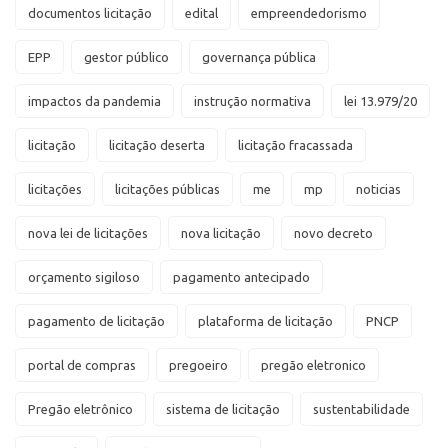
documentos licitação
edital
empreendedorismo
EPP
gestor público
governança pública
impactos da pandemia
instrução normativa
lei 13.979/20
licitação
licitação deserta
licitação fracassada
licitações
licitações públicas
me
mp
noticias
nova lei de licitações
nova licitação
novo decreto
orçamento sigiloso
pagamento antecipado
pagamento de licitação
plataforma de licitação
PNCP
portal de compras
pregoeiro
pregão eletronico
Pregão eletrônico
sistema de licitação
sustentabilidade