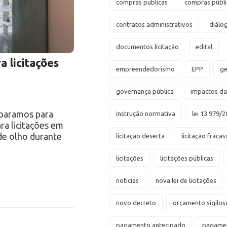
compras publicas
compras públi
contratos administrativos
diálo
documentos licitação
edital
a licitações
empreendedorismo
EPP
ge
governança pública
impactos d
separamos para
instrução normativa
lei 13.979/2
ra licitações em
de olho durante
licitação deserta
licitação fraca
licitações
licitações públicas
noticias
nova lei de licitações
novo decreto
orçamento sigilos
pagamento antecipado
pagamen