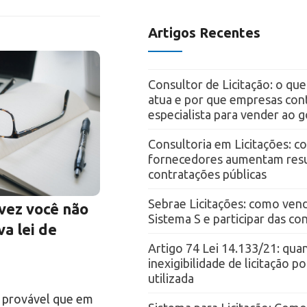
Artigos Recentes
Consultor de Licitação: o qu
atua e por que empresas con
especialista para vender ao 
Consultoria em Licitações: 
fornecedores aumentam resu
contratações públicas
Sebrae Licitações: como vend
lvez você não
Sistema S e participar das c
va lei de
Artigo 74 Lei 14.133/21: qua
inexigibilidade de licitação p
utilizada
to provável que em