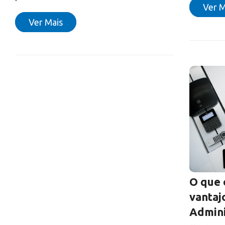
Ver M
Ver Mais
O que 
vantaj
Admini