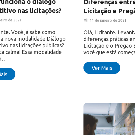
unciona o diálogo
Diferenças entr
itivo nas licitações?
Licitação e Preg
neiro de 2021
11 de janeiro de 2021
tante. Você já sabe como
Olá, Licitante. Leva
 a nova modalidade Diálogo
diferenças práticas e
ivo nas licitações públicas?
Licitação e o Pregão 
ta calma! Essa modalidade
você que está começ
ão…
Ver Mais
ais