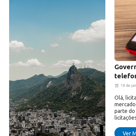
Govern
telefo
18 de ja
Olá, lic
mercado 
parte do
licitaçõ
Ver M