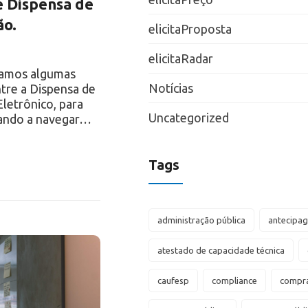
e Dispensa de
ão.
elicitaProposta
elicitaRadar
ntamos algumas
Notícias
ntre a Dispensa de
Eletrônico, para
Uncategorized
ando a navegar…
Tags
administração pública
antecipa
atestado de capacidade técnica
caufesp
compliance
compra