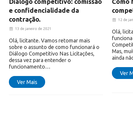
Diálogo competitivo: comissão
Como f
e confidencialidade da
compet
contração.
12 de ja
13 de janeiro de 2021
Olá, lici
funciona
Olá, licitante. Vamos retomar mais
Competit
sobre o assunto de como funcionará o
Mas, mui
Diálogo Competitivo Nas Licitações,
ainda n
dessa vez para entender o
funcionamento…
Ver M
Ver Mais