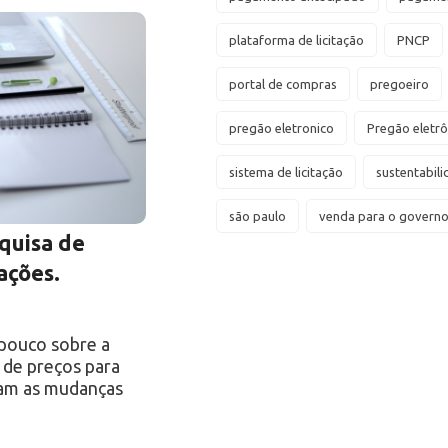
plataforma de licitação
PNCP
portal de compras
pregoeiro
pregão eletronico
Pregão eletrô
sistema de licitação
sustentabil
são paulo
venda para o govern
quisa de
ações.
pouco sobre a
 de preços para
oram as mudanças