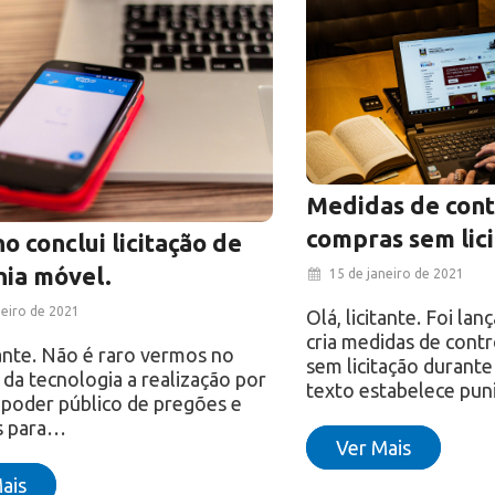
Medidas de cont
compras sem lici
o conclui licitação de
nia móvel.
15 de janeiro de 2021
neiro de 2021
Olá, licitante. Foi la
cria medidas de cont
itante. Não é raro vermos no
sem licitação durante
da tecnologia a realização por
texto estabelece pu
 poder público de pregões e
es para…
Ver Mais
ais