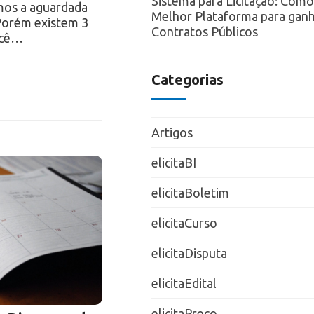
Sistema para Licitação: Como
mos a aguardada
Melhor Plataforma para ganh
 Porém existem 3
Contratos Públicos
ocê…
Categorias
Artigos
elicitaBI
elicitaBoletim
elicitaCurso
elicitaDisputa
elicitaEdital
elicitaPreço