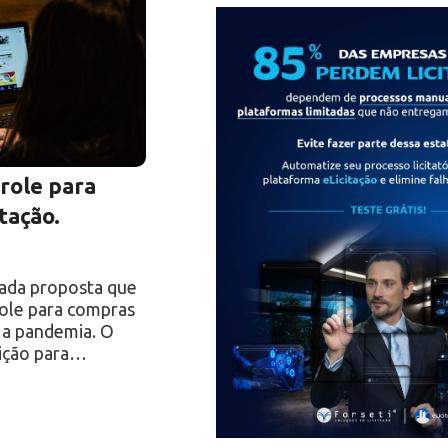
role para
tação.
nçada proposta que
role para compras
 a pandemia. O
nição para…