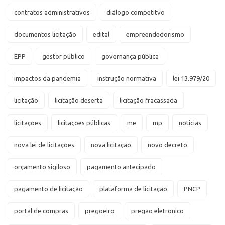
contratos administrativos
diálogo competitvo
documentos licitação
edital
empreendedorismo
EPP
gestor público
governança pública
impactos da pandemia
instrução normativa
lei 13.979/20
licitação
licitação deserta
licitação fracassada
licitações
licitações públicas
me
mp
noticias
nova lei de licitações
nova licitação
novo decreto
orçamento sigiloso
pagamento antecipado
pagamento de licitação
plataforma de licitação
PNCP
portal de compras
pregoeiro
pregão eletronico