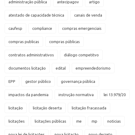
administração pública
antecipagov
artigo
atestado de capacidade técnica
canais de venda
caufesp
compliance
compras emergenciais
compras publicas
compras públicas
contratos administrativos
diálogo competitvo
documentos licitação
edital
empreendedorismo
EPP
gestor público
governança pública
impactos da pandemia
instrução normativa
lei 13.979/20
licitação
licitação deserta
licitação fracassada
licitações
licitações públicas
me
mp
noticias
nova lei de licitações
nova licitação
novo decreto