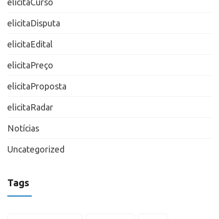
elicitaCurso
elicitaDisputa
elicitaEdital
elicitaPreço
elicitaProposta
elicitaRadar
Notícias
Uncategorized
Tags