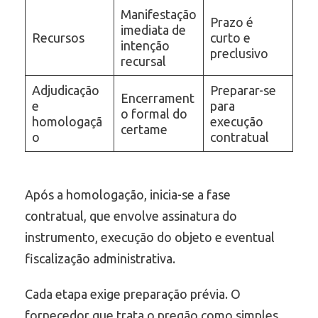
Manifestação
Prazo é
imediata de
Recursos
curto e
intenção
preclusivo
recursal
Adjudicação
Preparar-se
Encerrament
e
para
o formal do
homologaçã
execução
certame
o
contratual
Após a homologação, inicia-se a fase
contratual, que envolve assinatura do
instrumento, execução do objeto e eventual
fiscalização administrativa.
Cada etapa exige preparação prévia. O
fornecedor que trata o pregão como simples