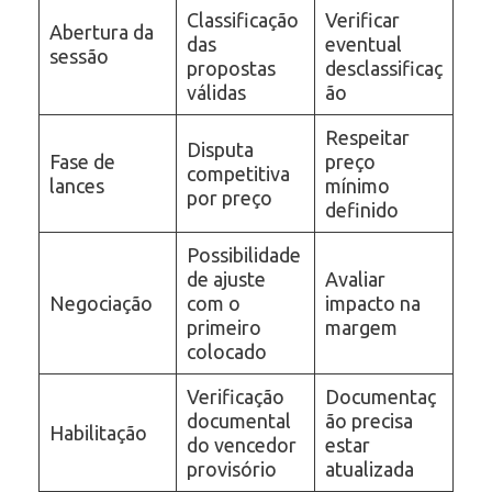
Classificação
Verificar
Abertura da
das
eventual
sessão
propostas
desclassificaç
válidas
ão
Respeitar
Disputa
Fase de
preço
competitiva
lances
mínimo
por preço
definido
Possibilidade
de ajuste
Avaliar
Negociação
com o
impacto na
primeiro
margem
colocado
Verificação
Documentaç
documental
ão precisa
Habilitação
do vencedor
estar
provisório
atualizada