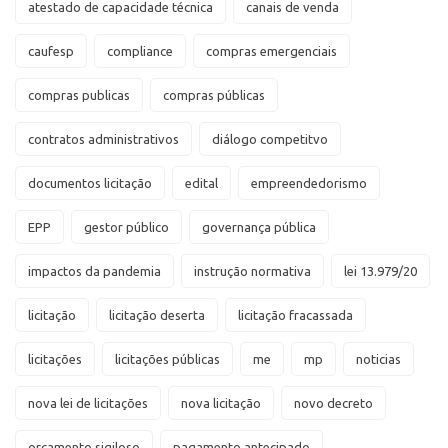
atestado de capacidade técnica
canais de venda
caufesp
compliance
compras emergenciais
compras publicas
compras públicas
contratos administrativos
diálogo competitvo
documentos licitação
edital
empreendedorismo
EPP
gestor público
governança pública
impactos da pandemia
instrução normativa
lei 13.979/20
licitação
licitação deserta
licitação fracassada
licitações
licitações públicas
me
mp
noticias
nova lei de licitações
nova licitação
novo decreto
orçamento sigiloso
pagamento antecipado