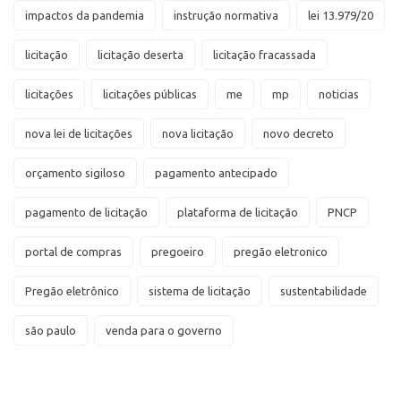
impactos da pandemia
instrução normativa
lei 13.979/20
licitação
licitação deserta
licitação fracassada
licitações
licitações públicas
me
mp
noticias
nova lei de licitações
nova licitação
novo decreto
orçamento sigiloso
pagamento antecipado
pagamento de licitação
plataforma de licitação
PNCP
portal de compras
pregoeiro
pregão eletronico
Pregão eletrônico
sistema de licitação
sustentabilidade
são paulo
venda para o governo