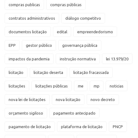
compras publicas
compras públicas
contratos administrativos
diálogo competitvo
documentos licitação
edital
empreendedorismo
EPP
gestor público
governança pública
impactos da pandemia
instrução normativa
lei 13.979/20
licitação
licitação deserta
licitação fracassada
licitações
licitações públicas
me
mp
noticias
nova lei de licitações
nova licitação
novo decreto
orçamento sigiloso
pagamento antecipado
pagamento de licitação
plataforma de licitação
PNCP