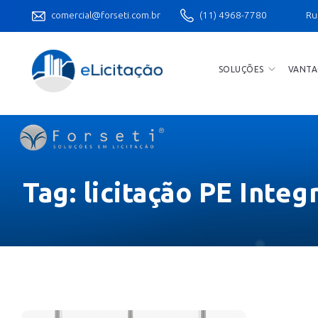
comercial@forseti.com.br
(11) 4968-7780
Ru
SOLUÇÕES
VANTA
Tag:
licitação PE Integ