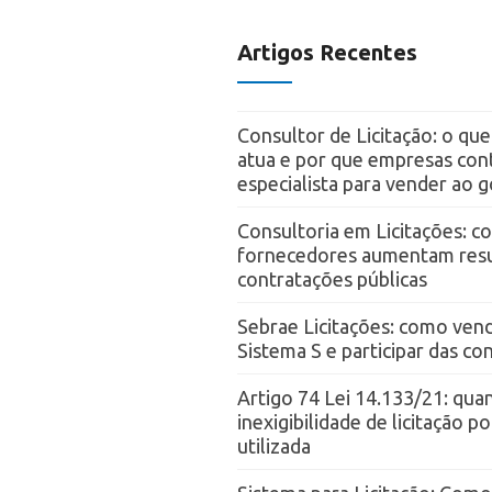
Artigos Recentes
Consultor de Licitação: o qu
atua e por que empresas con
especialista para vender ao 
Consultoria em Licitações: 
fornecedores aumentam resu
contratações públicas
Sebrae Licitações: como vend
Sistema S e participar das c
Artigo 74 Lei 14.133/21: qua
inexigibilidade de licitação p
utilizada