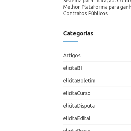
Sistema para Licitação: Como
Melhor Plataforma para ganh
Contratos Públicos
Categorias
Artigos
elicitaBI
elicitaBoletim
elicitaCurso
elicitaDisputa
elicitaEdital
elicitaPreço