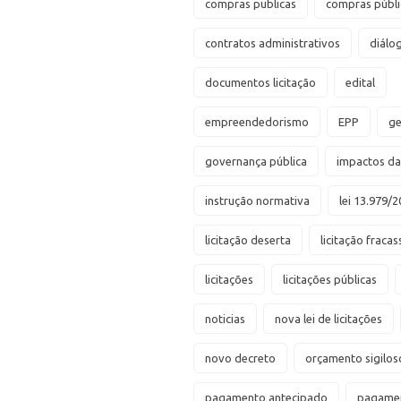
compras publicas
compras públi
contratos administrativos
diálo
documentos licitação
edital
empreendedorismo
EPP
ge
governança pública
impactos d
instrução normativa
lei 13.979/2
licitação deserta
licitação fraca
licitações
licitações públicas
noticias
nova lei de licitações
novo decreto
orçamento sigilos
pagamento antecipado
pagamen