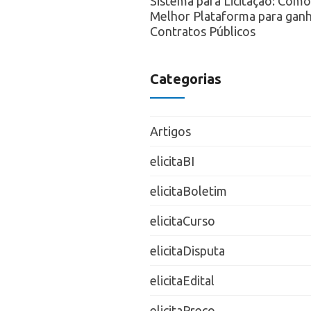
Sistema para Licitação: Como
Melhor Plataforma para ganh
Contratos Públicos
Categorias
Artigos
elicitaBI
elicitaBoletim
elicitaCurso
elicitaDisputa
elicitaEdital
elicitaPreço