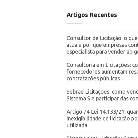
Artigos Recentes
Consultor de Licitação: o qu
atua e por que empresas con
especialista para vender ao 
Consultoria em Licitações: 
fornecedores aumentam resu
contratações públicas
Sebrae Licitações: como vend
Sistema S e participar das c
Artigo 74 Lei 14.133/21: qua
inexigibilidade de licitação p
utilizada