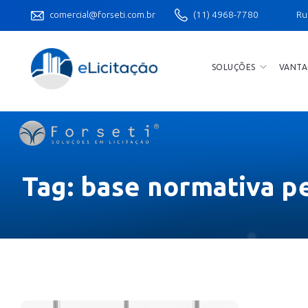
comercial@forseti.com.br
(11) 4968-7780
Ru
SOLUÇÕES
VANTA
Tag:
base normativa p