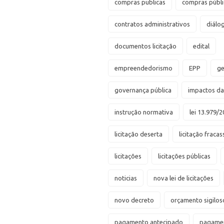
compras publicas
compras públi
contratos administrativos
diálo
documentos licitação
edital
empreendedorismo
EPP
ge
governança pública
impactos d
instrução normativa
lei 13.979/2
licitação deserta
licitação fraca
licitações
licitações públicas
noticias
nova lei de licitações
novo decreto
orçamento sigilos
pagamento antecipado
pagamen