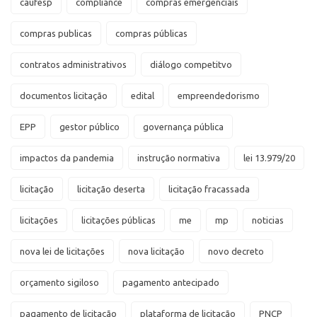
caufesp
compliance
compras emergenciais
compras publicas
compras públicas
contratos administrativos
diálogo competitvo
documentos licitação
edital
empreendedorismo
EPP
gestor público
governança pública
impactos da pandemia
instrução normativa
lei 13.979/20
licitação
licitação deserta
licitação fracassada
licitações
licitações públicas
me
mp
noticias
nova lei de licitações
nova licitação
novo decreto
orçamento sigiloso
pagamento antecipado
pagamento de licitação
plataforma de licitação
PNCP