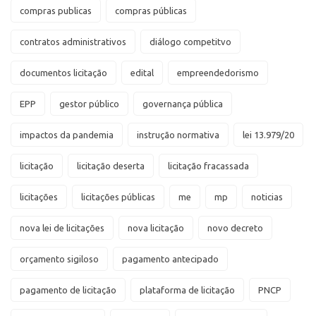
compras publicas
compras públicas
contratos administrativos
diálogo competitvo
documentos licitação
edital
empreendedorismo
EPP
gestor público
governança pública
impactos da pandemia
instrução normativa
lei 13.979/20
licitação
licitação deserta
licitação fracassada
licitações
licitações públicas
me
mp
noticias
nova lei de licitações
nova licitação
novo decreto
orçamento sigiloso
pagamento antecipado
pagamento de licitação
plataforma de licitação
PNCP