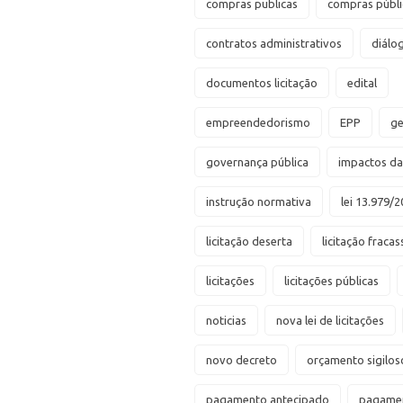
compras publicas
compras públi
contratos administrativos
diálo
documentos licitação
edital
empreendedorismo
EPP
ge
governança pública
impactos d
instrução normativa
lei 13.979/2
licitação deserta
licitação fraca
licitações
licitações públicas
noticias
nova lei de licitações
novo decreto
orçamento sigilos
pagamento antecipado
pagamen