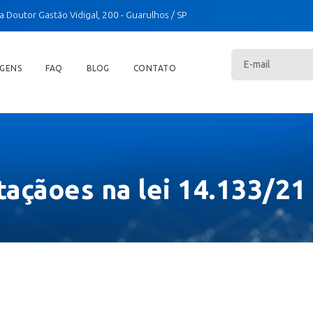
a Doutor Gastão Vidigal, 200
- Guarulhos / SP
GENS
FAQ
BLOG
CONTATO
taçãoes na lei 14.133/21