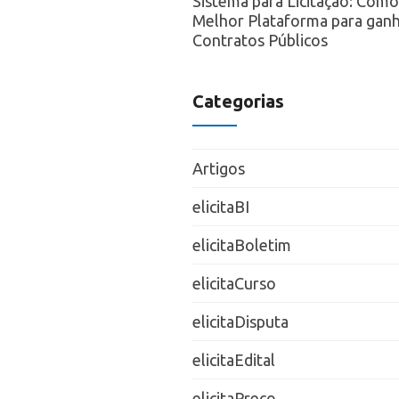
Sistema para Licitação: Como
Melhor Plataforma para ganh
Contratos Públicos
Categorias
Artigos
elicitaBI
elicitaBoletim
elicitaCurso
elicitaDisputa
elicitaEdital
elicitaPreço