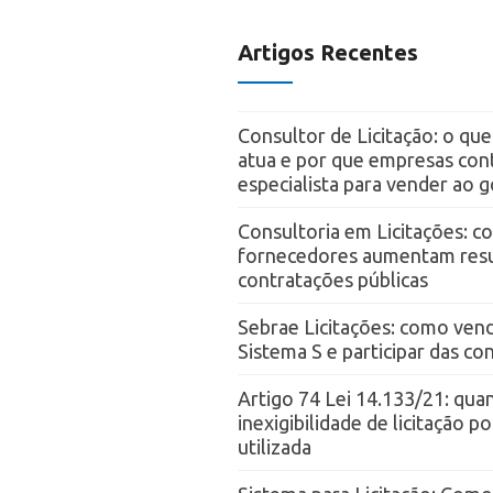
Artigos Recentes
Consultor de Licitação: o qu
atua e por que empresas con
especialista para vender ao 
Consultoria em Licitações: 
fornecedores aumentam resu
contratações públicas
Sebrae Licitações: como vend
Sistema S e participar das c
Artigo 74 Lei 14.133/21: qua
inexigibilidade de licitação p
utilizada