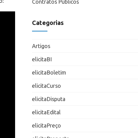
o:
Contratos Públicos
Categorias
Artigos
elicitaBI
elicitaBoletim
elicitaCurso
elicitaDisputa
elicitaEdital
elicitaPreço