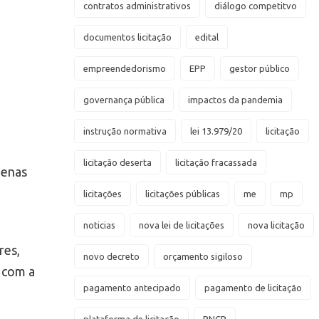
contratos administrativos
diálogo competitvo
documentos licitação
edital
empreendedorismo
EPP
gestor público
governança pública
impactos da pandemia
instrução normativa
lei 13.979/20
licitação
licitação deserta
licitação fracassada
penas
licitações
licitações públicas
me
mp
noticias
nova lei de licitações
nova licitação
res,
novo decreto
orçamento sigiloso
 com a
pagamento antecipado
pagamento de licitação