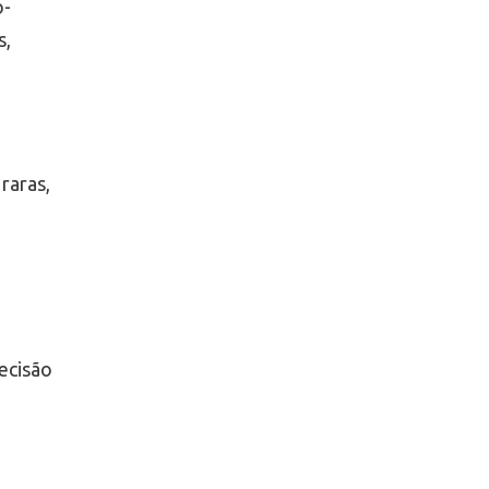
o-
s,
raras,
ecisão