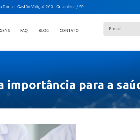
a Doutor Gastão Vidigal, 200
- Guarulhos / SP
GENS
FAQ
BLOG
CONTATO
 a importância para a saú