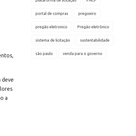
plataforma de licitação
PNCP
portal de compras
pregoeiro
pregão eletronico
Pregão eletrônico
sistema de licitação
sustentabilidade
são paulo
venda para o governo
entos,
a deve
lores
to a