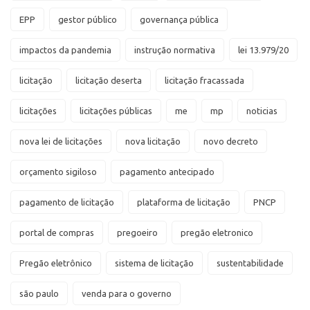
EPP
gestor público
governança pública
impactos da pandemia
instrução normativa
lei 13.979/20
licitação
licitação deserta
licitação fracassada
licitações
licitações públicas
me
mp
noticias
nova lei de licitações
nova licitação
novo decreto
orçamento sigiloso
pagamento antecipado
pagamento de licitação
plataforma de licitação
PNCP
portal de compras
pregoeiro
pregão eletronico
Pregão eletrônico
sistema de licitação
sustentabilidade
são paulo
venda para o governo