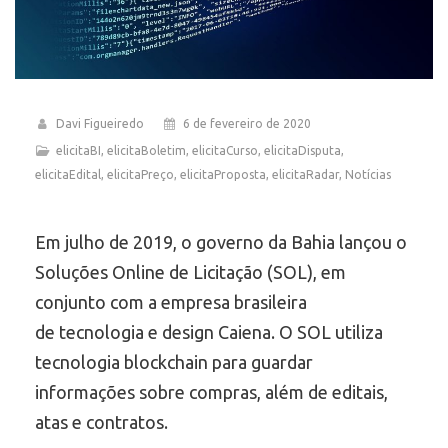
Davi Figueiredo
6 de fevereiro de 2020
elicitaBI
,
elicitaBoletim
,
elicitaCurso
,
elicitaDisputa
,
elicitaEdital
,
elicitaPreço
,
elicitaProposta
,
elicitaRadar
,
Notícias
Em julho de 2019, o governo da Bahia lançou o
Soluções Online de Licitação (SOL), em
conjunto com a empresa brasileira
de tecnologia e design Caiena. O SOL utiliza
tecnologia blockchain para guardar
informações sobre compras, além de editais,
atas e contratos.