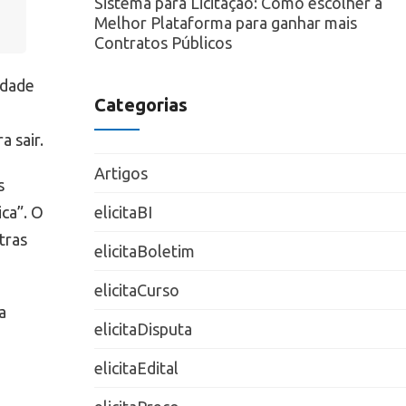
Sistema para Licitação: Como escolher a
Melhor Plataforma para ganhar mais
Contratos Públicos
idade
Categorias
a sair.
Artigos
s
ca”. O
elicitaBI
tras
elicitaBoletim
elicitaCurso
a
elicitaDisputa
elicitaEdital