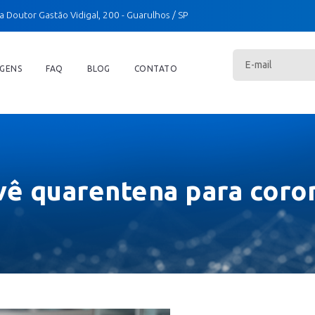
a Doutor Gastão Vidigal, 200
- Guarulhos / SP
GENS
FAQ
BLOG
CONTATO
evê quarentena para coro