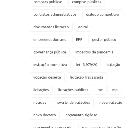
compras publicas
compras públicas
contratos administrativos
diálogo competitvo
documentos licitação
edital
empreendedorismo
EPP
gestor público
governança pública
impactos da pandemia
instrução normativa
lei 13.979/20
licitação
licitação deserta
licitação fracassada
licitações
licitações públicas
me
mp
noticias
nova lei de licitações
nova licitação
novo decreto
orçamento sigiloso
pagamento antecipado
pagamento de licitação