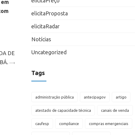
elicitaPreço
e em
 com
elicitaProposta
elicitaRadar
Notícias
Uncategorized
DA DE
BÁ.
Tags
administração pública
antecipagov
artigo
atestado de capacidade técnica
canais de venda
caufesp
compliance
compras emergenciais