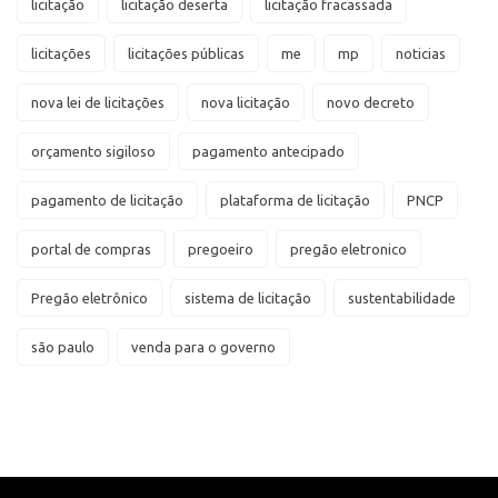
licitação
licitação deserta
licitação fracassada
licitações
licitações públicas
me
mp
noticias
nova lei de licitações
nova licitação
novo decreto
orçamento sigiloso
pagamento antecipado
pagamento de licitação
plataforma de licitação
PNCP
portal de compras
pregoeiro
pregão eletronico
Pregão eletrônico
sistema de licitação
sustentabilidade
são paulo
venda para o governo