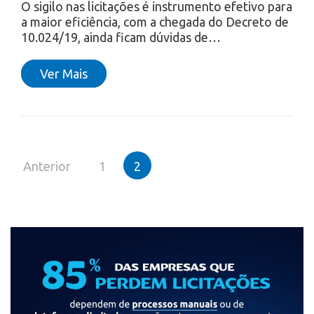
O sigilo nas licitações é instrumento efetivo para
a maior eficiência, com a chegada do Decreto de
10.024/19, ainda ficam dúvidas de…
Ver Mais
Paginação
Anterior
1
2
de
posts