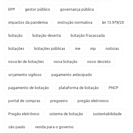
EPP
gestor público
governança pública
impactos da pandemia
instrução normativa
lei 13.979/20
licitação
licitação deserta
licitação fracassada
licitações
licitações públicas
me
mp
noticias
nova lei de licitações
nova licitação
novo decreto
orçamento sigiloso
pagamento antecipado
pagamento de licitação
plataforma de licitação
PNCP
portal de compras
pregoeiro
pregão eletronico
Pregão eletrônico
sistema de licitação
sustentabilidade
são paulo
venda para o governo