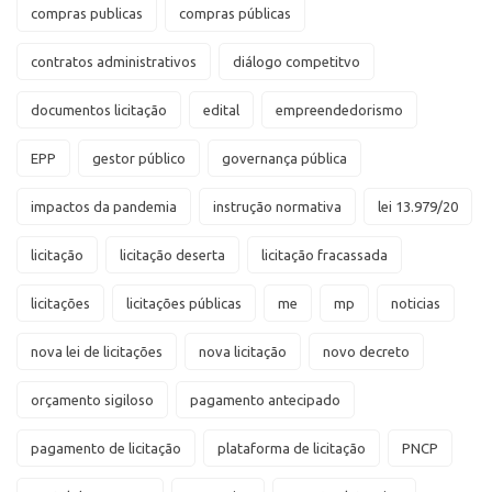
compras publicas
compras públicas
contratos administrativos
diálogo competitvo
documentos licitação
edital
empreendedorismo
EPP
gestor público
governança pública
impactos da pandemia
instrução normativa
lei 13.979/20
licitação
licitação deserta
licitação fracassada
licitações
licitações públicas
me
mp
noticias
nova lei de licitações
nova licitação
novo decreto
orçamento sigiloso
pagamento antecipado
pagamento de licitação
plataforma de licitação
PNCP