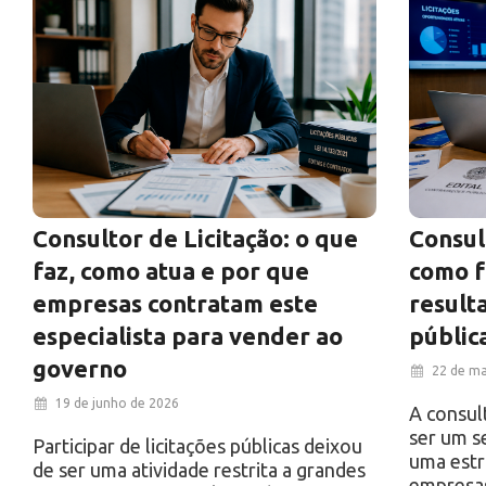
Consultor de Licitação: o que
Consul
faz, como atua e por que
como 
empresas contratam este
result
especialista para vender ao
públic
governo
22 de ma
19 de junho de 2026
A consul
ser um s
Participar de licitações públicas deixou
uma estr
de ser uma atividade restrita a grandes
empresa