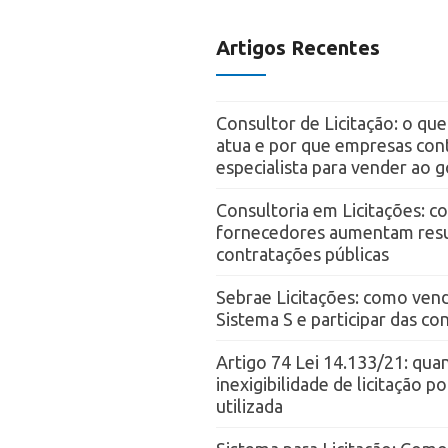
Artigos Recentes
Consultor de Licitação: o qu
atua e por que empresas con
especialista para vender ao 
Consultoria em Licitações: 
fornecedores aumentam resu
contratações públicas
Sebrae Licitações: como vend
Sistema S e participar das c
Artigo 74 Lei 14.133/21: qua
inexigibilidade de licitação p
utilizada