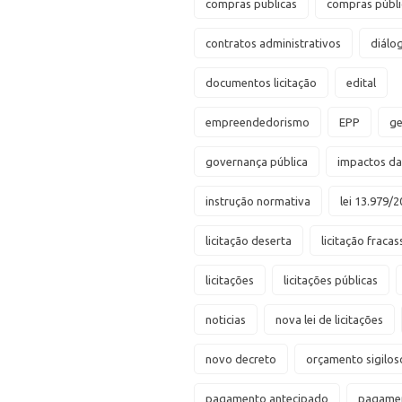
compras publicas
compras públi
contratos administrativos
diálo
documentos licitação
edital
empreendedorismo
EPP
ge
governança pública
impactos d
instrução normativa
lei 13.979/2
licitação deserta
licitação fraca
licitações
licitações públicas
noticias
nova lei de licitações
novo decreto
orçamento sigilos
pagamento antecipado
pagamen