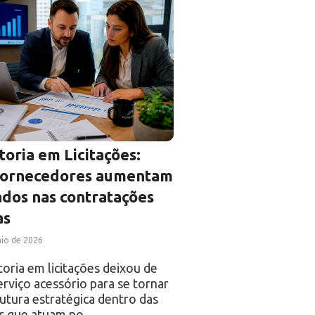
toria em Licitações:
fornecedores aumentam
ados nas contratações
as
io de 2026
toria em licitações deixou de
erviço acessório para se tornar
utura estratégica dentro das
s que atuam no…