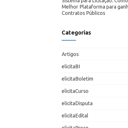
Sistema para Licitação: Como
Melhor Plataforma para ganh
Contratos Públicos
Categorias
Artigos
elicitaBI
elicitaBoletim
elicitaCurso
elicitaDisputa
elicitaEdital
elicitaPreço