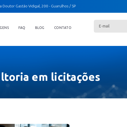
a Doutor Gastão Vidigal, 200
- Guarulhos / SP
GENS
FAQ
BLOG
CONTATO
toria em licitações