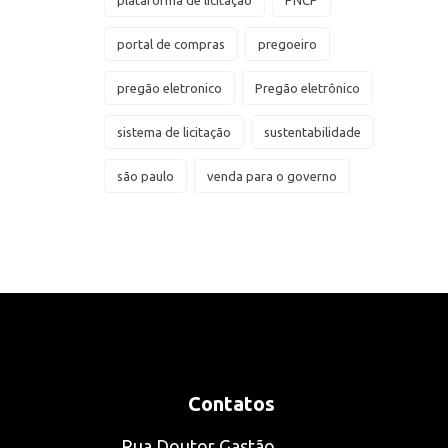
plataforma de licitação
PNCP
portal de compras
pregoeiro
pregão eletronico
Pregão eletrônico
sistema de licitação
sustentabilidade
são paulo
venda para o governo
Contatos
Rua Doutor Gastão