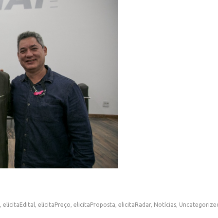
,
elicitaEdital
,
elicitaPreço
,
elicitaProposta
,
elicitaRadar
,
Notícias
,
Uncategorize