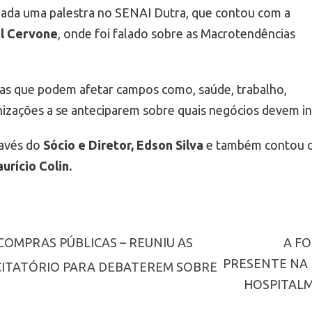
lizada uma palestra no SENAI Dutra, que contou com a
el Cervone
, onde foi falado sobre as Macrotendências
nças que podem afetar campos como, saúde, trabalho,
nizações a se anteciparem sobre quais negócios devem inv
ravés do
Sócio e Diretor, Edson Silva
e também contou 
urício Colin.
COMPRAS PÚBLICAS – REUNIU AS
A FO
PRESENTE NA 
CITATÓRIO PARA DEBATEREM SOBRE
HOSPITAL