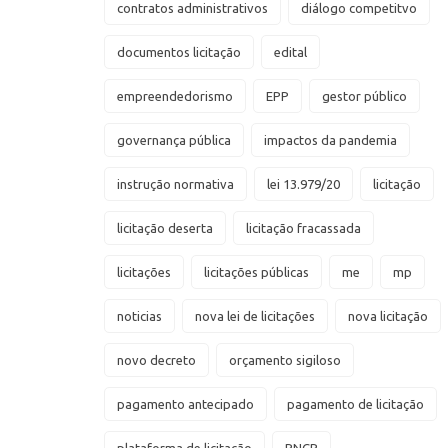
contratos administrativos
diálogo competitvo
documentos licitação
edital
empreendedorismo
EPP
gestor público
governança pública
impactos da pandemia
instrução normativa
lei 13.979/20
licitação
licitação deserta
licitação fracassada
licitações
licitações públicas
me
mp
noticias
nova lei de licitações
nova licitação
novo decreto
orçamento sigiloso
pagamento antecipado
pagamento de licitação