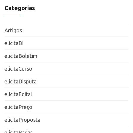
Categorias
Artigos
elicitaBI
elicitaBoletim
elicitaCurso
elicitaDisputa
elicitaEdital
elicitaPreço
elicitaProposta
elicitaRadar