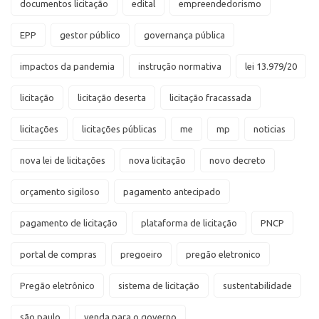
documentos licitação
edital
empreendedorismo
EPP
gestor público
governança pública
impactos da pandemia
instrução normativa
lei 13.979/20
licitação
licitação deserta
licitação fracassada
licitações
licitações públicas
me
mp
noticias
nova lei de licitações
nova licitação
novo decreto
orçamento sigiloso
pagamento antecipado
pagamento de licitação
plataforma de licitação
PNCP
portal de compras
pregoeiro
pregão eletronico
Pregão eletrônico
sistema de licitação
sustentabilidade
são paulo
venda para o governo