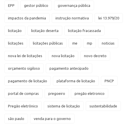
EPP
gestor público
governança pública
impactos da pandemia
instrução normativa
lei 13.979/20
licitação
licitação deserta
licitação fracassada
licitações
licitações públicas
me
mp
noticias
nova lei de licitações
nova licitação
novo decreto
orçamento sigiloso
pagamento antecipado
pagamento de licitação
plataforma de licitação
PNCP
portal de compras
pregoeiro
pregão eletronico
Pregão eletrônico
sistema de licitação
sustentabilidade
são paulo
venda para o governo