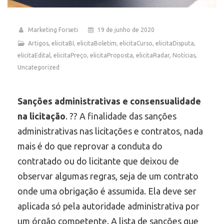
Marketing Forseti
19 de junho de 2020
Artigos
,
elicitaBI
,
elicitaBoletim
,
elicitaCurso
,
elicitaDisputa
,
elicitaEdital
,
elicitaPreço
,
elicitaProposta
,
elicitaRadar
,
Notícias
,
Uncategorized
Sanções administrativas e consensualidade
na licitação
. ?‍? A finalidade das sanções
administrativas nas licitações e contratos, nada
mais é do que reprovar a conduta do
contratado ou do licitante que deixou de
observar algumas regras, seja de um contrato
onde uma obrigação é assumida. Ela deve ser
aplicada só pela autoridade administrativa por
um órgão competente. A lista de sanções que