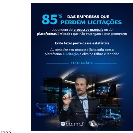
araná.