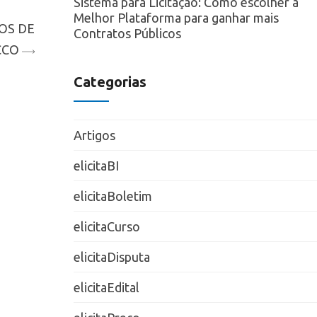
Sistema para Licitação: Como escolher a
Melhor Plataforma para ganhar mais
OS DE
Contratos Públicos
CCO
Categorias
Artigos
elicitaBI
elicitaBoletim
elicitaCurso
elicitaDisputa
elicitaEdital