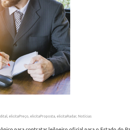
dital
,
elicitaPreço
,
elicitaProposta
,
elicitaRadar
,
Notícias
ico para contratar leiloeiro oficial para o Estado do P