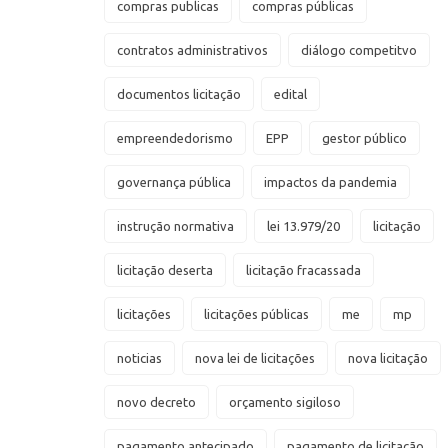
compras publicas
compras públicas
contratos administrativos
diálogo competitvo
documentos licitação
edital
empreendedorismo
EPP
gestor público
governança pública
impactos da pandemia
instrução normativa
lei 13.979/20
licitação
licitação deserta
licitação fracassada
licitações
licitações públicas
me
mp
noticias
nova lei de licitações
nova licitação
novo decreto
orçamento sigiloso
pagamento antecipado
pagamento de licitação