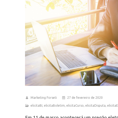
Marketing Forseti
27 de fevereiro de 2020
elicitaBI
,
elicitaBoletim
,
elicitaCurso
,
elicitaDisputa
,
elicitaE
Em 11 de março acontecerá um pregão eletrôn