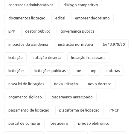
contratos administrativos
diálogo competitvo
documentos licitação
edital
empreendedorismo
EPP
gestor público
governança pública
impactos da pandemia
instrução normativa
lei 13.979/20
licitação
licitação deserta
licitação fracassada
licitações
licitações públicas
me
mp
noticias
nova lei de licitações
nova licitação
novo decreto
orçamento sigiloso
pagamento antecipado
pagamento de licitação
plataforma de licitação
PNCP
portal de compras
pregoeiro
pregão eletronico